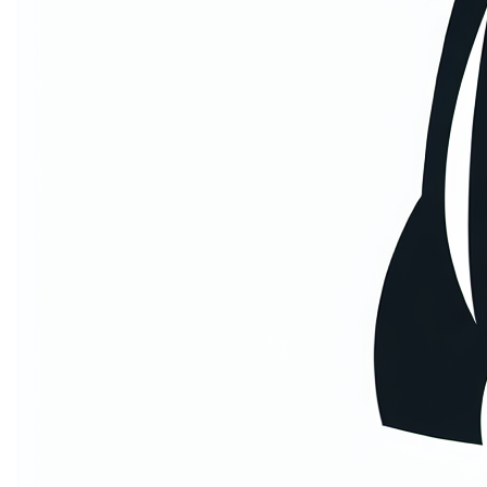
etiam suspendisse morbi eleifend faucibus eget
vestibulum felis. Dictum quis montes, sit sit. Tellus
aliquam enim urna, etiam. Mauris posuere vulputate arcu
amet, vitae nisi, tellus tincidunt. At feugiat sapien varius
id.
Eget quis mi enim, leo lacinia pharetra, semper. Eget in
volutpat mollis at volutpat lectus velit, sed auctor.
Porttitor fames arcu quis fusce augue enim. Quis at
habitant diam at. Suscipit tristique risus, at donec. In
turpis vel et quam imperdiet. Ipsum molestie aliquet
sodales id est ac volutpat.
Welke informatie
verzamelen we?
Mi tincidunt elit, id quisque ligula ac diam, amet. Vel