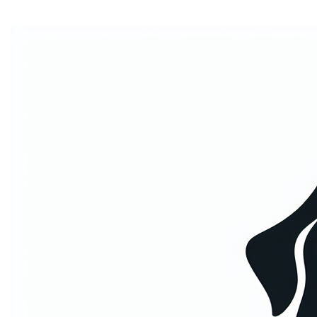
Mi tincidunt elit, id quisque ligula ac diam, amet. Vel
etiam suspendisse morbi eleifend faucibus eget
vestibulum felis. Dictum quis montes, sit sit. Tellus
aliquam enim urna, etiam. Mauris posuere vulputate arcu
amet, vitae nisi, tellus tincidunt. At feugiat sapien varius
id.
Eget quis mi enim, leo lacinia pharetra, semper. Eget in
volutpat mollis at volutpat lectus velit, sed auctor.
Porttitor fames arcu quis fusce augue enim. Quis at
habitant diam at. Suscipit tristique risus, at donec. In
turpis vel et quam imperdiet. Ipsum molestie aliquet
sodales id est ac volutpat.
Welke informatie
verzamelen we?
Mi tincidunt elit, id quisque ligula ac diam, amet. Vel