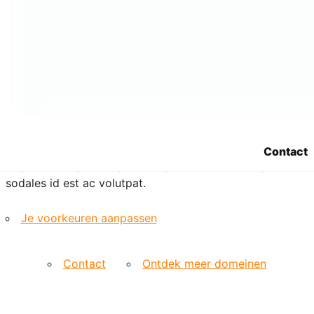
etiam suspendisse morbi eleifend faucibus eget
vestibulum felis. Dictum quis montes, sit sit. Tellus
aliquam enim urna, etiam. Mauris posuere vulputate arcu
amet, vitae nisi, tellus tincidunt. At feugiat sapien varius
id.
Eget quis mi enim, leo lacinia pharetra, semper. Eget in
volutpat mollis at volutpat lectus velit, sed auctor.
Porttitor fames arcu quis fusce augue enim. Quis at
habitant diam at. Suscipit tristique risus, at donec. In
Contact
turpis vel et quam imperdiet. Ipsum molestie aliquet
sodales id est ac volutpat.
Je voorkeuren aanpassen
Contact
Ontdek meer domeinen